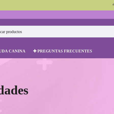
🌱 ¡Nuevas pre
UDA CANINA
✚ PREGUNTAS FRECUENTES
dades