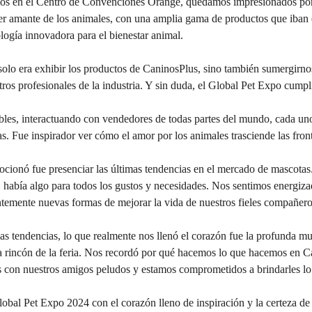
s en el Centro de Convenciones Orange, quedamos impresionados por 
uier amante de los animales, con una amplia gama de productos que iban
ología innovadora para el bienestar animal.
 solo era exhibir los productos de CaninosPlus, sino también sumergirno
ros profesionales de la industria. Y sin duda, el Global Pet Expo cumpli
bles, interactuando con vendedores de todas partes del mundo, cada uno
s. Fue inspirador ver cómo el amor por los animales trasciende las front
cionó fue presenciar las últimas tendencias en el mercado de mascotas
 había algo para todos los gustos y necesidades. Nos sentimos energiza
ntemente nuevas formas de mejorar la vida de nuestros fieles compañero
las tendencias, lo que realmente nos llenó el corazón fue la profunda mu
a rincón de la feria. Nos recordó por qué hacemos lo que hacemos en C
 con nuestros amigos peludos y estamos comprometidos a brindarles lo
Global Pet Expo 2024 con el corazón lleno de inspiración y la certeza 