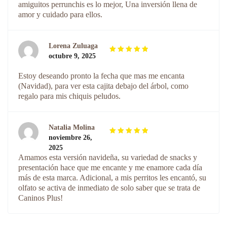
amiguitos perrunchis es lo mejor, Una inversión llena de
amor y cuidado para ellos.
Lorena Zuluaga
octubre 9, 2025
Valorado
con
de
5
Estoy deseando pronto la fecha que mas me encanta
5
(Navidad), para ver esta cajita debajo del árbol, como
regalo para mis chiquis peludos.
Natalia Molina
noviembre 26,
Valorado
2025
con
de
5
Amamos esta versión navideña, su variedad de snacks y
5
presentación hace que me encante y me enamore cada día
más de esta marca. Adicional, a mis perritos les encantó, su
olfato se activa de inmediato de solo saber que se trata de
Caninos Plus!