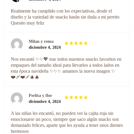
Valorado
con
de
5
Realmente ha cumplido con los expectativas, desde el
5
diseño y la variedad de snacks harán sin duda a mi perrito
Quesito muy feliz
Milan y roma
diciembre 4, 2024
Valorado
con
de
5
Nos encantó ✨✨💖 trae todos nuestros snacks favoritos en
5
empaques del tamaño ideal para llevarlos a todos lados en
esta época navideña ✨✨✨ amamos la nueva imagen ✨
❤️‍🩹❤️‍🩹🎄🎄
Perlita y flor
diciembre 4, 2024
Valorado
con
de
5
A las niñas les encantó, no pueden ver la cajita roja sin
5
emocionarse un poco, siempre que saco algún snacks son
demasiado felices, aparte que les ayuda a tener unos dientes
hermosos