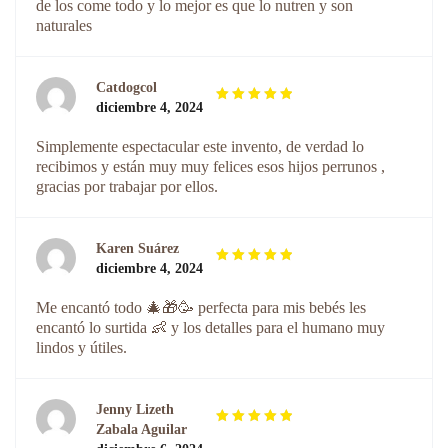
de los come todo y lo mejor es que lo nutren y son
naturales
Catdogcol
diciembre 4, 2024
Valorado
con
de
5
Simplemente espectacular este invento, de verdad lo
5
recibimos y están muy muy felices esos hijos perrunos ,
gracias por trabajar por ellos.
Karen Suárez
diciembre 4, 2024
Valorado
con
de
5
Me encantó todo 🎄🎁🥳 perfecta para mis bebés les
5
encantó lo surtida 👶 y los detalles para el humano muy
lindos y útiles.
Jenny Lizeth
Zabala Aguilar
Valorado