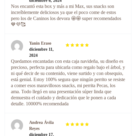
diciembre 6, 2024
con
de
5
Nos encantó esta box y más a mi Max, sus snacks son
5
increíblemente deliciosos ya que el poco come de estos
pero los de Caninos los devora 🤩🤩 super recomendados
💙💜🥰
Yanin Eraso
diciembre 11,
Valorado
2024
con
de
5
Quedamos encantadas con esta caja navideña, su diseño es
5
precioso, perfecta para ubicarla como regalo bajo el árbol, y
ni qué decir de su contenido, viene surtido y con obsequio,
está genial. Estoy 100% segura que ningún perrito se resiste
a comer esos maravillosos snacks, mi perrita Pecas, los
ama. Todo llegó en una presentación súper linda que
demuestra el cuidado y dedicación que le ponen a cada
detalle. 10000% recomendada
Andrea Ávila
Reyes
Valorado
diciembre 17,