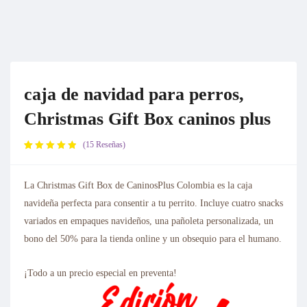
caja de navidad para perros,
Christmas Gift Box caninos plus
15
Reseñas
Valorado
15
con
5.00
de 5 en
La Christmas Gift Box de CaninosPlus Colombia es la caja
base a
navideña perfecta para consentir a tu perrito. Incluye cuatro snacks
valoraciones
de
variados en empaques navideños, una pañoleta personalizada, un
clientes
bono del 50% para la tienda online y un obsequio para el humano.
¡Todo a un precio especial en preventa!