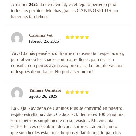
con
de
5
Amamos la cajita de navidad, es el regalo perfecto para
2024
5
todos los perritos. Muchas gracias CANINOSPLUS por
hacernos tan felices
Carolina Vet
febrero 25, 2025
Valorado
con
de
5
Vaya! Jamás pensé encontrarme un diseño tan espectacular,
5
pero obvio si los snacks son maravillosos para usar en
consulta con perros agresivos, premiar a la hora de vacunar
o después de un baño. No podía ser mejor!
Yuliana Quintero
agosto 26, 2025
Valorado
con
de
5
La Caja Navideña de Caninos Plus se convirtió en nuestro
5
regalo estrella navidad. Cada snack dentro es 100 % natural
y mis perritos simplemente no se resisten. Me encanta
verlos felices descubriendo cada sorpresa; además, noto
que sus dientes están más limpios y dar de regalo para los