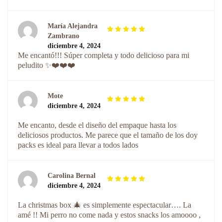
María Alejandra
Zambrano
Valorado
diciembre 4, 2024
con
de
5
Me encantó!!! Súper completa y todo delicioso para mi
5
peludito ✨❤️❤️❤️
Mote
diciembre 4, 2024
Valorado
con
de
5
Me encanto, desde el diseño del empaque hasta los
5
deliciosos productos. Me parece que el tamaño de los doy
packs es ideal para llevar a todos lados
Carolina Bernal
diciembre 4, 2024
Valorado
con
de
5
La christmas box 🎄 es simplemente espectacular…. La
5
amé !! Mi perro no come nada y estos snacks los amoooo ,