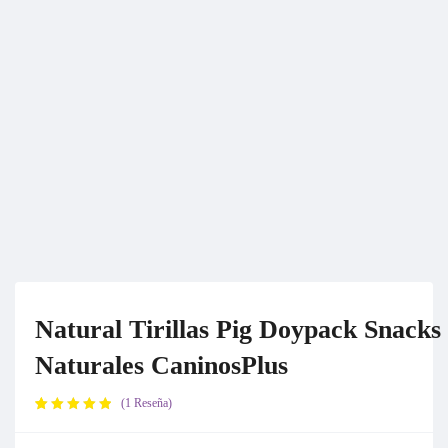
Natural Tirillas Pig Doypack Snacks
Naturales CaninosPlus
1
Reseña
Valorado
1
con
5.00