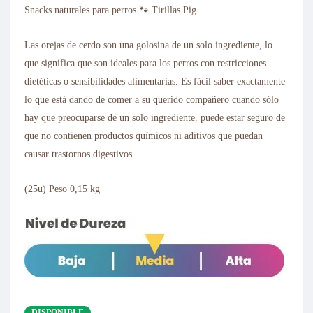
de 5 en
Snacks naturales para perros 🐾 Tirillas Pig
base a
valoración
de un
Las orejas de cerdo son una golosina de un solo ingrediente, lo
cliente
que significa que son ideales para los perros con restricciones
dietéticas o sensibilidades alimentarias. Es fácil saber exactamente
lo que está dando de comer a su querido compañero cuando sólo
hay que preocuparse de un solo ingrediente. puede estar seguro de
que no contienen productos químicos ni aditivos que puedan
causar trastornos digestivos.
(25u) Peso 0,15 kg
DISPONIBLE