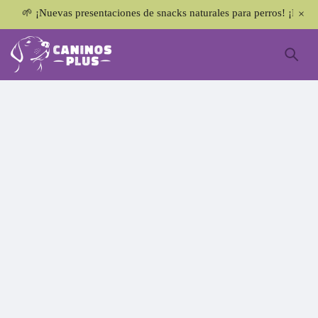
🌱 ¡Nuevas presentaciones de snacks naturales para perros! ¡No te lo 